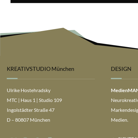
KREATIVSTUDIO München
DESIGN
Ulrike Hostehradsky
MedienMA
MTC | Haus 1 | Studio 109
Neurokreativ
Ingolstädter Straße 47
Markendesign
D – 80807 München
Medien.