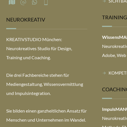
SICHTBA
TRAINING
NEUROKREATIV
WissensM
KREATIVSTUDIO München:
Neurokreativ
Neurokreatives Studio für Design,
Adobe, Web 
Training und Coaching.
KOMPETE
Die drei Fachbereiche stehen für
Mediengestaltung, Wissensvermittlung
COACHIN
und Impulsintegration.
ImpulsMA
Sie bilden einen ganzheitlichen Ansatz für
Neurokreati
Menschen und Unternehmen im Wandel.