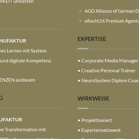
RKEIT umsetzen
AGD Alliance of German D
eRecht24 Premium Agentu
EXPERTISE
ANUFAKTUR
es Lernen mit System.
und digitale Kompetenz.
• Corporate Media Manager
• Creative Personal Trainer
NZEN ausbauen
• NeuroSystem Diplom Coa
G
WIRKWEISE
NUFAKTUR
• Projektbasiert
ve Transformation mit
• Expertennetzwerk